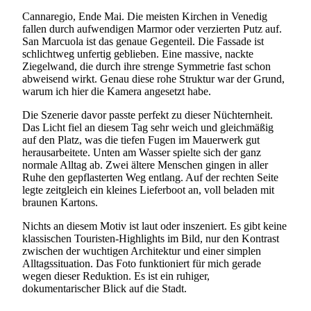
Cannaregio, Ende Mai. Die meisten Kirchen in Venedig
fallen durch aufwendigen Marmor oder verzierten Putz auf.
San Marcuola ist das genaue Gegenteil. Die Fassade ist
schlichtweg unfertig geblieben. Eine massive, nackte
Ziegelwand, die durch ihre strenge Symmetrie fast schon
abweisend wirkt. Genau diese rohe Struktur war der Grund,
warum ich hier die Kamera angesetzt habe.
Die Szenerie davor passte perfekt zu dieser Nüchternheit.
Das Licht fiel an diesem Tag sehr weich und gleichmäßig
auf den Platz, was die tiefen Fugen im Mauerwerk gut
herausarbeitete. Unten am Wasser spielte sich der ganz
normale Alltag ab. Zwei ältere Menschen gingen in aller
Ruhe den gepflasterten Weg entlang. Auf der rechten Seite
legte zeitgleich ein kleines Lieferboot an, voll beladen mit
braunen Kartons.
Nichts an diesem Motiv ist laut oder inszeniert. Es gibt keine
klassischen Touristen-Highlights im Bild, nur den Kontrast
zwischen der wuchtigen Architektur und einer simplen
Alltagssituation. Das Foto funktioniert für mich gerade
wegen dieser Reduktion. Es ist ein ruhiger,
dokumentarischer Blick auf die Stadt.