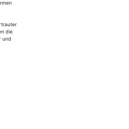
armen
rtrauter
en die
r und